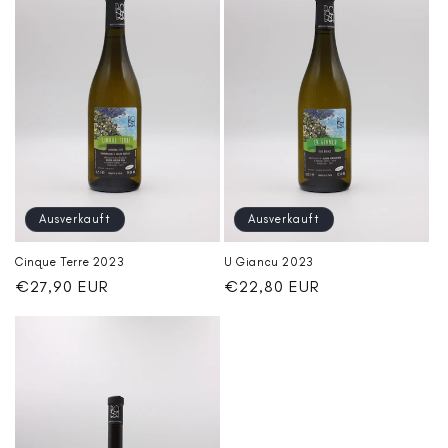
Ausverkauft
Ausverkauft
Cinque Terre 2023
U Giancu 2023
Normaler
€27,90 EUR
Normaler
€22,80 EUR
Preis
Preis