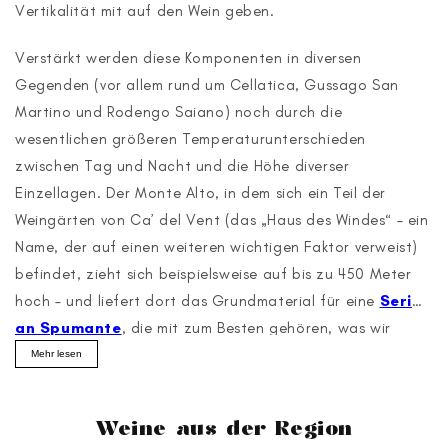
Vertikalität mit auf den Wein geben.
Verstärkt werden diese Komponenten in diversen
Gegenden (vor allem rund um Cellatica, Gussago San
Martino und Rodengo Saiano) noch durch die
wesentlichen größeren Temperaturunterschieden
zwischen Tag und Nacht und die Höhe diverser
Einzellagen. Der Monte Alto, in dem sich ein Teil der
Weingärten von Ca’ del Vent (das „Haus des Windes“ – ein
Name, der auf einen weiteren wichtigen Faktor verweist)
befindet, zieht sich
beispielsweise auf bis zu 450 Meter
hoch – und liefert dort das Grundmaterial für eine
Serie
an Spumante
, die mit zum Besten gehören, was wir
jemals in Sachen Schaumwein im Glas hatten.
Mehr lesen
Weine aus der Region