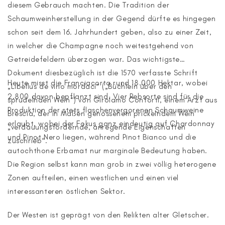
diesem Gebrauch machten. Die Tradition der
Schaumweinherstellung in der Gegend dürfte es hingegen
schon seit dem 16. Jahrhundert geben, also zu einer Zeit,
in welcher die Champagne noch weitestgehend von
Getreidefeldern überzogen war. Das wichtigste
Dokument diesbezüglich ist die 1570 verfasste Schrift
Heute misst die Franciacorta rund 18.000 Hektar, wobei
„Libellus de vino mordaci“ („Büchlein über den
2.800 davon bepflanzt sind. Vier Rebsorte sind für die
sprudelnden Wein“) von Girolamo Conforti, einem Arzt aus
Produktion der stets flaschenvergorenen Schaumweine
Brescia, der in Maßen genossenem prickelndem Wein
erlaubt, wobei der Fokus ganz eindeutig auf Chardonnay
„verdauungsfördernde, anregende Eigenschaften
und Pinot Nero liegen, während Pinot Bianco und die
zuschrieb“.
autochthone Erbamat nur marginale Bedeutung haben.
Die Region selbst kann man grob in zwei völlig heterogene
Zonen aufteilen, einen westlichen und einen viel
interessanteren östlichen Sektor.
Der Westen ist geprägt von den Relikten alter Gletscher.