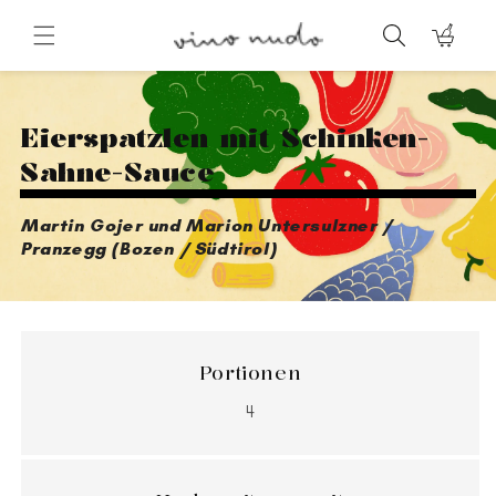
Direkt
zum
Warenkorb
Inhalt
Eierspatzlen mit Schinken-
Sahne-Sauce
Martin Gojer und Marion Untersulzner /
Pranzegg (Bozen / Südtirol)
Portionen
4