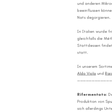
und anderen Mikro
beeinflussen könne
Nats degorgieren.
In Italien wurde f
gleichfalls die Mé
Stattdessen finde
statt.
In unserem Sortime
Aldo Viola
und
Rai
———————————
Rifermentato
: D
Produktion von Sp
sich allerdings Unt