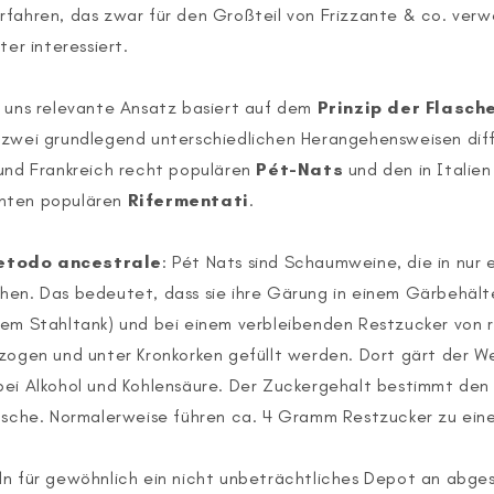
fahren, das zwar für den Großteil von Frizzante & co. verw
ter interessiert.
r uns relevante Ansatz basiert auf dem
Prinzip der Flasc
zwei grundlegend unterschiedlichen Herangehensweisen diffe
 und Frankreich recht populären
Pét-Nats
und den in Italien
nten populären
Rifermentati
.
etodo ancestrale
: Pét Nats sind Schaumweine, die in nur 
hen. Das bedeutet, dass sie ihre Gärung in einem Gärbehält
nem Stahltank) und bei einem verbleibenden Restzucker von
zogen und unter Kronkorken gefüllt werden. Dort gärt der W
bei Alkohol und Kohlensäure. Der Zuckergehalt bestimmt de
lasche. Normalerweise führen ca. 4 Gramm Restzucker zu ein
ln für gewöhnlich ein nicht unbeträchtliches Depot an abg