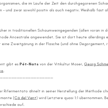
organismen, die im Laufe der Zeit den durchgegorenen Scha
n – und zwar sowohl positiv als auch negativ. Weshalb fast al
rüher in traditionellen Schaumweingegenden (allen voran in
thode Ancestrale angewendet. Sie ist dort heute allerdings e
t eine Zweitgärung in der Flasche (und ohne Degorgement, i
nt gibt es
Pét-Nats
von der Vitikultur Moser,
Georg Schme
ca
.
————————————————————
er Rifermentato ähnelt in seiner Herstellung der Méthode c
umante (
Cá del Vent
) wird Letztere quasi 1:1 übernommen. B
erschiede auf.