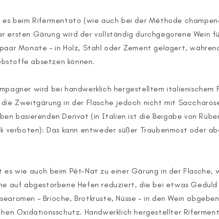
t es beim Rifermentato (wie auch bei der Méthode champen
 ersten Gärung wird der vollständig durchgegorene Wein für
paar Monate – in Holz, Stahl oder Zement gelagert, während
bstoffe absetzen können.
mpagner wird bei handwerklich hergestelltem italienischem 
die Zweitgärung in der Flasche jedoch nicht mit Saccharose
ben basierenden Derivat (in Italien ist die Beigabe von Rüb
uck verboten): Das kann entweder süßer Traubenmost oder a
 es wie auch beim Pét-Nat zu einer Gärung in der Flasche, 
che auf abgestorbene Hefen reduziert, die bei etwas Geduld
earomen – Brioche, Brotkruste, Nüsse – in den Wein abgeben
chen Oxidationsschutz. Handwerklich hergestellter Rifermen