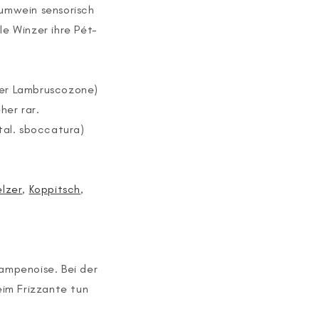
umwein sensorisch
le Winzer ihre Pét-
 der Lambruscozone)
her rar.
tal. sboccatura)
lzer
,
Koppitsch
,
hampenoise. Bei der
eim Frizzante tun