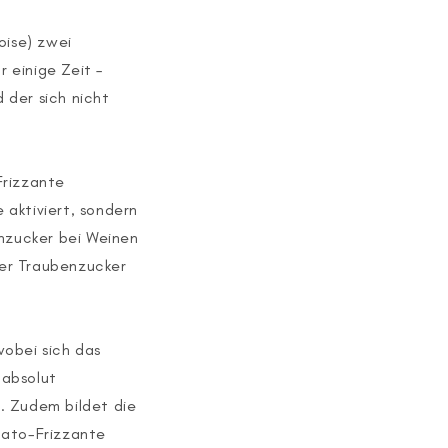
oise) zwei
 einige Zeit –
 der sich nicht
Frizzante
 aktiviert, sondern
enzucker bei Weinen
ber Traubenzucker
wobei sich das
 absolut
. Zudem bildet die
tato-Frizzante