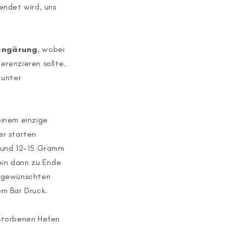
endet wird, uns
hengärung
, wobei
renzieren sollte.
 unter
einem einzige
er starten
 rund 12-15 Gramm
ein dann zu Ende
n gewünschten
em Bar Druck.
estorbenen Hefen