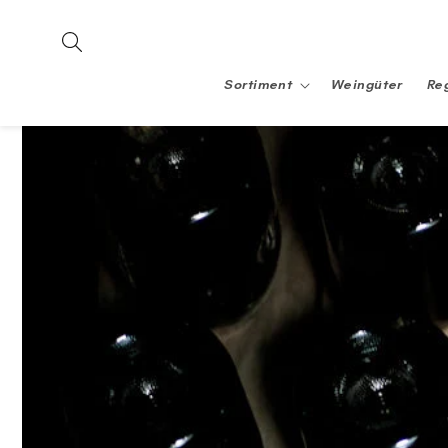
Direkt
zum
Inhalt
Sortiment
Weingüter
Re