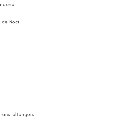
endend.
 de Noci
,
eranstaltungen.