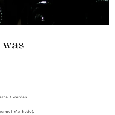
– was
estellt werden.
 Charmat-Methode),