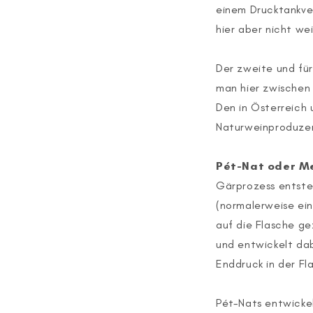
einem Drucktankver
hier aber nicht wei
Der zweite und fü
man hier zwischen 
Den in Österreich
Naturweinproduze
Pét-Nat oder M
Gärprozess entste
(normalerweise ei
auf die Flasche ge
und entwickelt da
Enddruck in der F
Pét-Nats entwicke