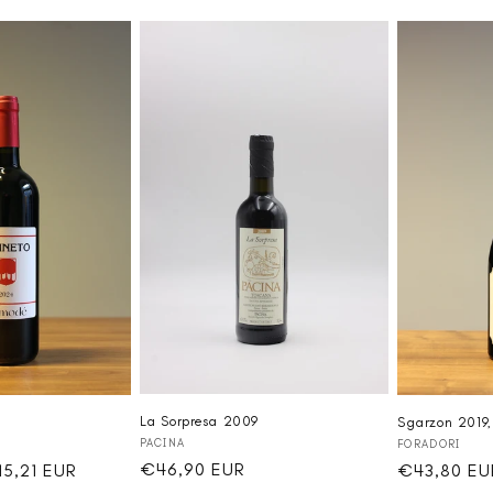
Preis
Preis
La Sorpresa 2009
Sgarzon 2019,
Anbieter:
Anbieter:
PACINA
FORADORI
Normaler
€46,90 EUR
rkaufspreis
5,21 EUR
Normaler
€43,80 EU