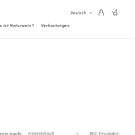
Sprache
Deutsch
Einloggen
Warenkorb
 ist Naturwein?
Verkostungen
eren nach:
183 Produkte