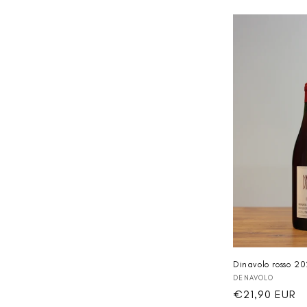
Dinavolo rosso 2
Anbieter:
DENAVOLO
Normaler
€21,90 EUR