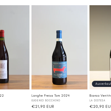
Ausverkau
022
Langhe Freisa Tom 2024
Bianco Ventit
Anbieter:
Anbieter:
EUGENIO BOCCHINO
LA DISTESA
Normaler
€21,90 EUR
Normaler
€20,90 EU