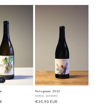
ft
Portugieser 2023
re
Anbieter:
DANIEL SIGMUND
Normaler
€35,90 EUR
R