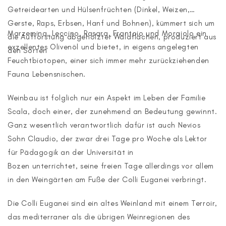
Getreidearten und Hülsenfrüchten (Dinkel, Weizen,
Gerste, Raps, Erbsen, Hanf und Bohnen), kümmert sich um
Marzemina, Leccino, Rasara, Frantoio und Moraiolo ein
die Aufforstung abgeholzter Waldflächen, produziert aus
exzellentes Olivenöl und bietet, in eigens angelegten
den Sorten
Feuchtbiotopen, einer sich immer mehr zurückziehenden
Fauna Lebensnischen.
Weinbau ist folglich nur ein Aspekt im Leben der Familie
Scala, doch einer, der zunehmend an Bedeutung gewinnt.
Ganz wesentlich verantwortlich dafür ist auch Nevios
Sohn Claudio, der zwar drei Tage pro Woche als Lektor
für Pädagogik an der Universität in
Bozen unterrichtet, seine freien Tage allerdings vor allem
in den Weingärten am Fuße der Colli Euganei verbringt.
Die Colli Euganei sind ein altes Weinland mit einem Terroir,
das mediterraner als die übrigen Weinregionen des