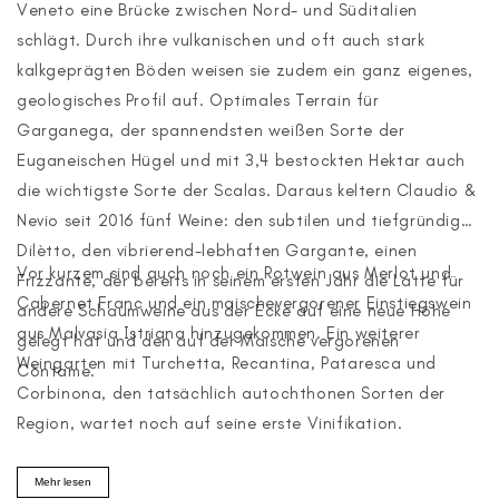
Veneto eine Brücke zwischen Nord- und Süditalien
schlägt. Durch ihre vulkanischen und oft auch stark
kalkgeprägten Böden weisen sie zudem ein ganz eigenes,
geologisches Profil auf. Optimales Terrain für
Garganega, der spannendsten weißen Sorte der
Euganeischen Hügel und mit 3,4 bestockten Hektar auch
die wichtigste Sorte der Scalas. Daraus keltern Claudio &
Nevio seit 2016 fünf Weine: den subtilen und tiefgründigen
Dilètto, den vibrierend-lebhaften Gargante, einen
Vor kurzem sind auch noch ein Rotwein aus Merlot und
Frizzante, der bereits in seinem ersten Jahr die Latte für
Cabernet Franc und ein maischevergorener Einstiegswein
andere Schaumweine aus der Ecke auf eine neue Höhe
aus Malvasia Istriana hinzugekommen. Ein weiterer
gelegt hat und den auf der Maische vergorenen
Weingarten mit Turchetta, Recantina, Pataresca und
Còntame.
Corbinona, den tatsächlich autochthonen Sorten der
Region, wartet noch auf seine erste Vinifikation.
Mehr lesen