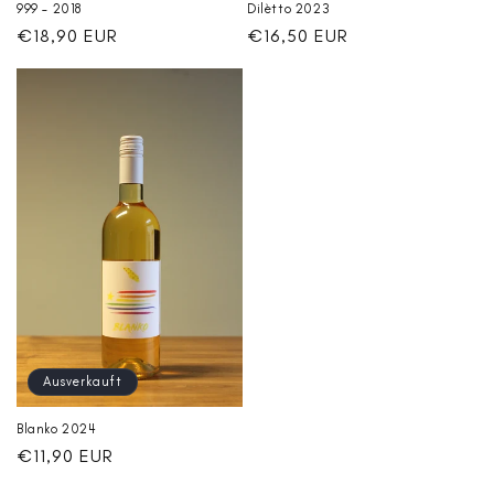
999 – 2018
Dilètto 2023
Normaler
€18,90 EUR
Normaler
€16,50 EUR
Preis
Preis
Ausverkauft
Blanko 2024
Normaler
€11,90 EUR
Preis