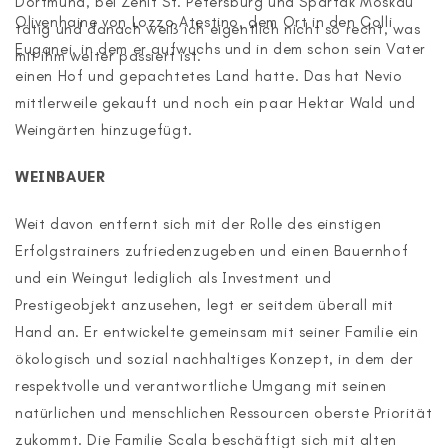
Dortmund, bei Zenit St. Petersburg und Spartak Moskau
Olivenhaine von Lozzo Atestino, dem Ort in den Colli
tätig und danach weiß ich eigentlich nicht so recht, was
Euganei, in dem er aufwuchs und in dem schon sein Vater
mit ihm weiter passiert ist.
einen Hof und gepachtetes Land hatte. Das hat Nevio
mittlerweile gekauft und noch ein paar Hektar Wald und
Weingärten hinzugefügt.
WEINBAUER
Weit davon entfernt sich mit der Rolle des einstigen
Erfolgstrainers zufriedenzugeben und einen Bauernhof
und ein Weingut lediglich als Investment und
Prestigeobjekt anzusehen, legt er seitdem überall mit
Hand an. Er entwickelte gemeinsam mit seiner Familie ein
ökologisch und sozial nachhaltiges Konzept, in dem der
respektvolle und verantwortliche Umgang mit seinen
natürlichen und menschlichen Ressourcen oberste Priorität
zukommt. Die Familie Scala beschäftigt sich mit alten