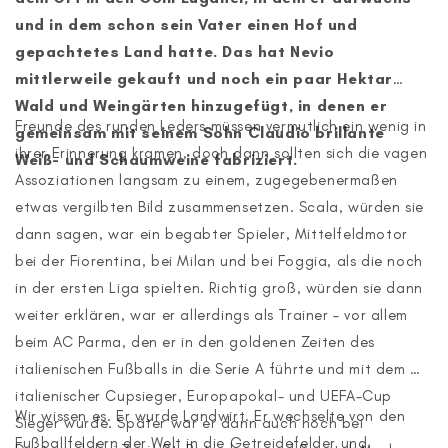
und in dem schon sein Vater einen Hof und
gepachtetes Land hatte. Das hat Nevio
mittlerweile gekauft und noch ein paar Hektar
Wald und Weingärten hinzugefügt, in denen er
Freunde des runden Leders müssen vermutlich ein wenig in
gemeinsam mit seinem Sohn Claudio brillante
ihrer Erinnerung kramen, doch dann sollten sich die vagen
Weiß- und Schaumweine fabriziert.
Assoziationen langsam zu einem, zugegebenermaßen
etwas vergilbten Bild zusammensetzen. Scala, würden sie
dann sagen, war ein begabter Spieler, Mittelfeldmotor
bei der Fiorentina, bei Milan und bei Foggia, als die noch
in der ersten Liga spielten. Richtig groß, würden sie dann
weiter erklären, war er allerdings als Trainer – vor allem
beim AC Parma, den er in den goldenen Zeiten des
italienischen Fußballs in die Serie A führte und mit dem er
italienischer Cupsieger, Europapokal- und UEFA-Cup
Wir wissen es. Er wurde Landwirt. Er wechselte von den
Sieger wurde. Später war er dann auch noch bei
Fußballfeldern der Welt in die Getreidefelder und