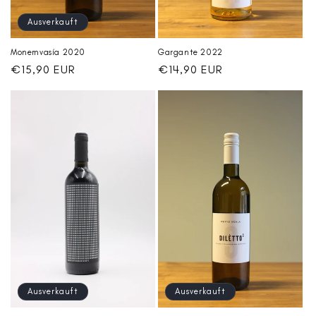
Ausverkauft
Monemvasía 2020
Gargante 2022
Normaler
€15,90 EUR
Normaler
€14,90 EUR
Preis
Preis
Ausverkauft
Ausverkauft