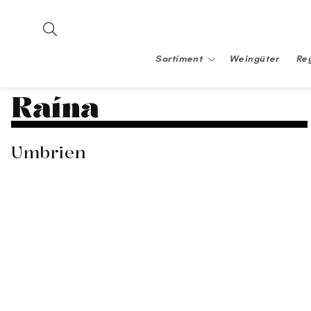
Direkt
zum
Inhalt
Sortiment
Weingüter
Re
Raína
Umbrien