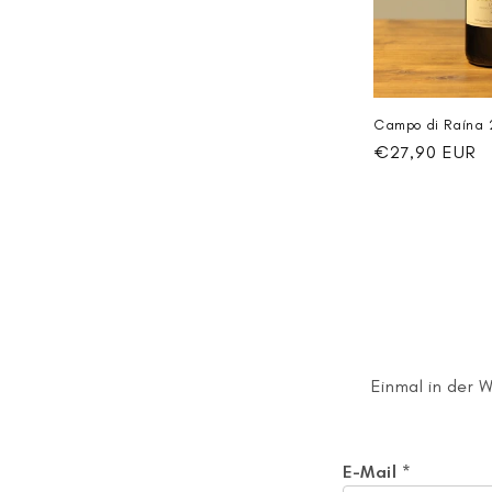
Campo di Raína 
Normaler
€27,90 EUR
Preis
Einmal in der 
E-Mail
*