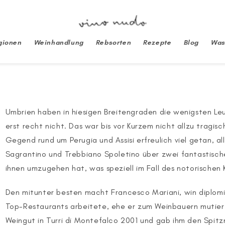
gionen
Weinhandlung
Rebsorten
Rezepte
Blog
Was
Umbrien haben in hiesigen Breitengraden die wenigsten Leu
erst recht nicht. Das war bis vor Kurzem nicht allzu tragisc
Gegend rund um Perugia und Assisi erfreulich viel getan, 
Sagrantino und Trebbiano Spoletino über zwei fantastisch
ihnen umzugehen hat, was speziell im Fall des notorischen K
Den mitunter besten macht Francesco Mariani, win diplomier
Top-Restaurants arbeitete, ehe er zum Weinbauern mutier
Weingut in Turri di Montefalco 2001 und gab ihm den Spitz