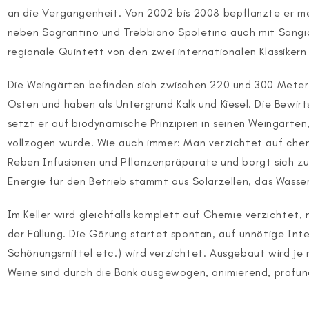
an die Vergangenheit. Von 2002 bis 2008 bepflanzte er m
neben Sagrantino und Trebbiano Spoletino auch mit Sang
regionale Quintett von den zwei internationalen Klassikern
Die Weingärten befinden sich zwischen 220 und 300 Metern
Osten und haben als Untergrund Kalk und Kiesel. Die Bewirtsc
setzt er auf biodynamische Prinzipien in seinen Weingärten, e
vollzogen wurde. Wie auch immer: Man verzichtet auf che
Reben Infusionen und Pflanzenpräparate und borgt sich zu
Energie für den Betrieb stammt aus Solarzellen, das Wasse
Im Keller wird gleichfalls komplett auf Chemie verzichtet
der Füllung. Die Gärung startet spontan, auf unnötige I
Schönungsmittel etc.) wird verzichtet. Ausgebaut wird je
Weine sind durch die Bank ausgewogen, animierend, profund