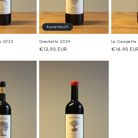
Ausverkauft
ba 2023
Grechetto 2024
Le Campette
Normaler
€13,90 EUR
Normaler
€16,90 EU
Preis
Preis