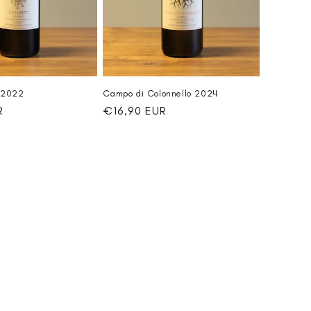
 2022
Campo di Colonnello 2024
R
Normaler
€16,90 EUR
Preis