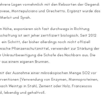
ehrere Lagen vornehmlich mit den Rebsorten der Gegend:
iovese, Montepulciano und Grechetto. Ergänzt wurde das
 Merlot und Syrah.
 Höhe, exponieren sich fast durchwegs in Richtung
haftung ist seit jeher zertifiziert biologisch. Seit 2012
in Schritt, der bisher allerdings noch nicht offiziell
mische Pflanzenschutzmittel, verwendet zur Stärkung der
r Unkrautbeseitigung die Schafe des Nachbarn aus. Die
r aus einem eigenen Brunnen.
, mit der Ausnahme einer mikroskopischen Menge SO2 vor
nterventionen (Verwendung von Enzymen, Mannoproteinen,
 nach Weintyp in Stahl, Zement oder Holz. Francescos
, lebendig und gehaltvoll.