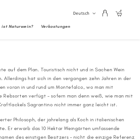
Sprache
Deutsch
Einloggen
Warenkorb
 ist Naturwein?
Verkostungen
te auf dem Plan. Touristisch nicht und in Sachen Wein
h. Allerdings hat sich in den vergangen zehn Jahren in der
allen voran in und rund um Montefalco, wo man mit
e Rebsorten verfügt – sofern man denn weiß, wie man mit
raftlackels Sagrantino nicht immer ganz leicht ist.
ter Philosoph, der jahrelang als Koch in italienischen
te. Er erwarb das 10 Hektar Weingärten umfassende
namen des einstigen Besitzers – nicht die einzige Referenz