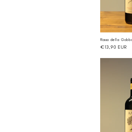
Rosso della Gob
Normaler
€13,90 EUR
Preis